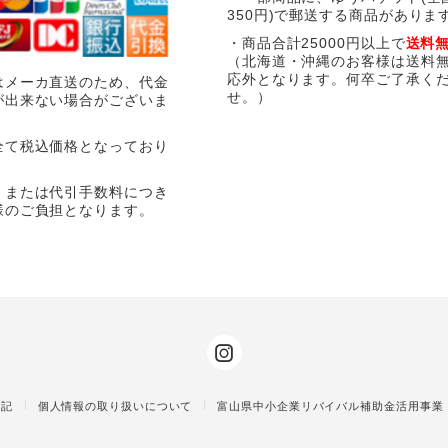
350円)で郵送する商品がありま
・商品合計25000円以上で
送料
（北海道・沖縄のお客様は送料
応外となります。何卒ご了承く
はメーカ直送のため、代金
せ。）
が出来ない場合がございま
全て税込価格となっており
、または代引手数料につき
様のご負担となります。
表記
個人情報の取り扱いについて
富山県中小企業リバイバル補助金活用事業（