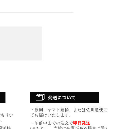
・原則、ヤマト運輸、または佐川急便に
積もりい
てお届けいたします。
い。
・午前中までの注文で
即日発送
国送料
(※ただし、当館に在庫がある場合に限り