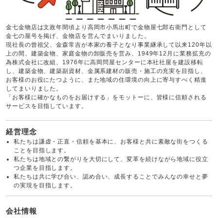
金七金物店は文政年間頃より高岡市小馬出町で金物屋七郎右衛門として
金七の屋号を掲げ、金物店を営んでまいりました。
現社長の曾祖父、金森常吉が本家の養子となり事業継承して以来120年以
上の間、建築金物、家庭金物の卸販売を営み、1949年12月に業務拡充の
為株式会社に改組、1976年に高岡問屋センターに本社社屋を建設移転
し、建築金物、建築副資材、金属系建材の販売・施工の充実を目指し、
お客様のお役にたつように、また地域の住環境の向上に寄与すべく精進
してまいりました。
「お客様に確かなものをお届けする」をモットーに、皆様に信頼される
サービスを目指しています。
経営理念
私たちは謙虚・正直・信頼を基本に、お客様と共に素敵な街をつくる
ことを目指します。
私たちは地域との繋がりを大切にして、変革を続けながら地域に役立
つ企業を目指します。
私たちは共に学び合い、認め合い、成長することでみんなの幸せと夢
の実現を目指します。
会社情報