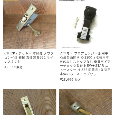
CHICKY チッキー 本締錠 タワラ
クマモト フロアヒンジ 一般用中
ゴンベ錠 棒鍵 真鍮製 BS21 マイ
心吊自由開き K-2200（取替用本
ナスネジ付
体のみ）ストップなし ※日本ドア
ーチェック製造 NEW★STAR ニ
¥5,300
(税込)
ュースター H-222 同等品 (取替用
本体のみ）ストップなし
¥28,000
(税込)