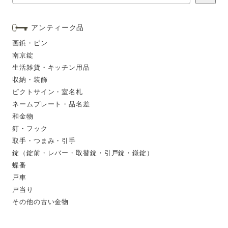
アンティーク品
画鋲・ピン
南京錠
生活雑貨・キッチン用品
収納・装飾
ピクトサイン・室名札
ネームプレート・品名差
和金物
釘・フック
取手・つまみ・引手
錠（錠前・レバー・取替錠・引戸錠・鎌錠）
蝶番
戸車
戸当り
その他の古い金物