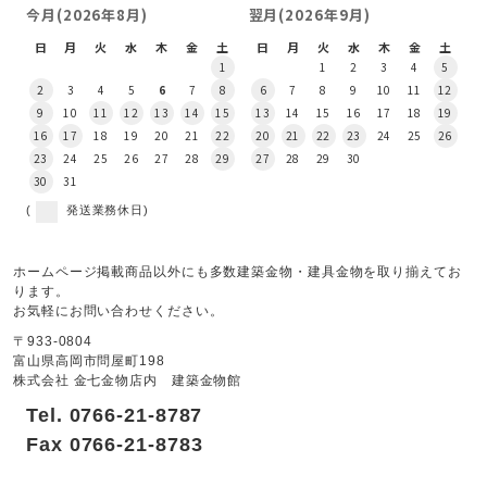
今月(2026年8月)
翌月(2026年9月)
日
月
火
水
木
金
土
日
月
火
水
木
金
土
1
1
2
3
4
5
2
3
4
5
6
7
8
6
7
8
9
10
11
12
9
10
11
12
13
14
15
13
14
15
16
17
18
19
16
17
18
19
20
21
22
20
21
22
23
24
25
26
23
24
25
26
27
28
29
27
28
29
30
30
31
(
発送業務休日)
ホームページ掲載商品以外にも多数建築金物・建具金物を取り揃えてお
ります。
お気軽にお問い合わせください。
〒933-0804
富山県高岡市問屋町198
株式会社 金七金物店内 建築金物館
Tel. 0766-21-8787
Fax 0766-21-8783