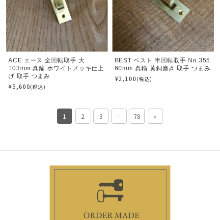
ACE エース 全回転取手 大
BEST ベスト 半回転取手 No.355
103mm 真鍮 ホワイトメッキ仕上
60mm 真鍮 黄銅磨き 取手 つまみ
げ 取手 つまみ
¥2,100
(税込)
¥5,600
(税込)
1
2
3
…
78
»