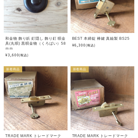
和金物 飾り鋲 釘隠し 飾り釘 唄金
BEST 本締錠 棒鍵 真鍮製 BS25
具(丸唄) 黒唄金物（くろばい）58
¥6,300
(税込)
ｍｍ
¥3,600
(税込)
新着商品
新着商品
TRADE MARK トレードマーク
TRADE MARK トレードマーク