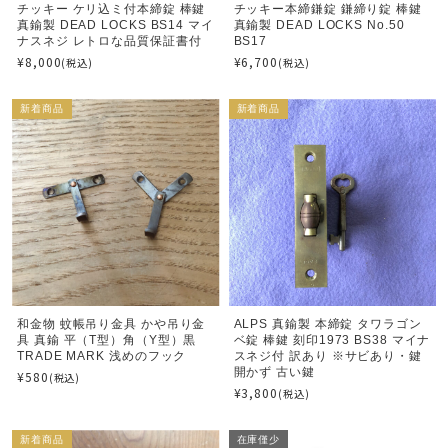
チッキー ケリ込ミ付本締錠 棒鍵
チッキー本締鎌錠 鎌締り錠 棒鍵
真鍮製 DEAD LOCKS BS14 マイ
真鍮製 DEAD LOCKS No.50
ナスネジ レトロな品質保証書付
BS17
¥8,000
¥6,700
(税込)
(税込)
新着商品
新着商品
和金物 蚊帳吊り金具 かや吊り金
ALPS 真鍮製 本締錠 タワラゴン
具 真鍮 平（T型）角（Y型）黒
ベ錠 棒鍵 刻印1973 BS38 マイナ
TRADE MARK 浅めのフック
スネジ付 訳あり ※サビあり・鍵
開かず 古い鍵
¥580
(税込)
¥3,800
(税込)
新着商品
在庫僅少