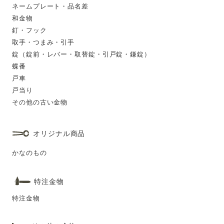
ネームプレート・品名差
和金物
釘・フック
取手・つまみ・引手
錠（錠前・レバー・取替錠・引戸錠・鎌錠）
蝶番
戸車
戸当り
その他の古い金物
オリジナル商品
かなのもの
特注金物
特注金物