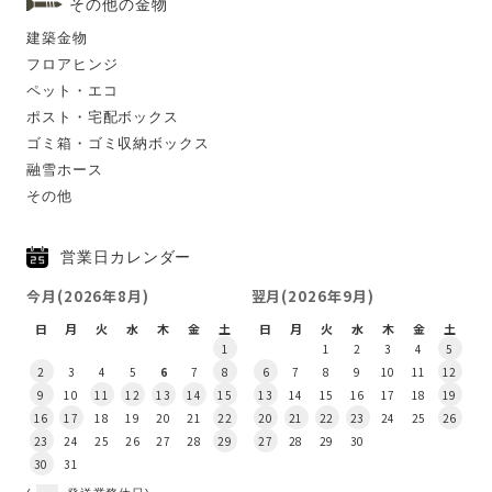
その他の金物
建築金物
フロアヒンジ
ペット・エコ
ポスト・宅配ボックス
ゴミ箱・ゴミ収納ボックス
融雪ホース
その他
営業日カレンダー
今月(2026年8月)
翌月(2026年9月)
日
月
火
水
木
金
土
日
月
火
水
木
金
土
1
1
2
3
4
5
2
3
4
5
6
7
8
6
7
8
9
10
11
12
9
10
11
12
13
14
15
13
14
15
16
17
18
19
16
17
18
19
20
21
22
20
21
22
23
24
25
26
23
24
25
26
27
28
29
27
28
29
30
30
31