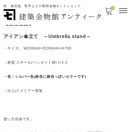
鋲、南京錠、取手などの昭和金物ネットショップ
0
【受注生産】
アイアン傘立て ～Umbrella stand～
・サイズ; W200mm×D200mm×H700
・材質;スチール(ペンタイト材) t=2.3
・色：シルバー色(鉄色に銀色っぽいカラーです)
・仕上げ:クリアー塗装
使い方自由です。