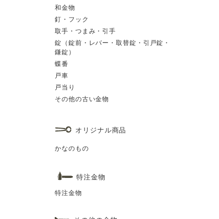
和金物
釘・フック
取手・つまみ・引手
錠（錠前・レバー・取替錠・引戸錠・
鎌錠）
蝶番
戸車
戸当り
その他の古い金物
オリジナル商品
かなのもの
特注金物
特注金物