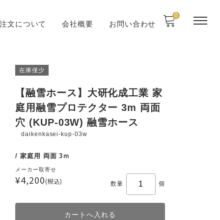
0
注文について
会社概要
お問い合わせ
在庫僅少
【融雪ホース】大研化成工業 家
庭用融雪プロテクター 3m 両面
穴 (KUP-03W) 融雪ホース
daikenkasei-kup-03w
/ 家庭用 両面 3ｍ
メーカー取寄せ
¥4,200
(税込)
数量
個