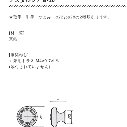
ノスタルジア B-10
★取手・引手・つまみ φ22とφ28の2種類あります。
[材 質]
真鍮
[推奨ねじ]
+-兼用トラス M4×0.7×L※
(添付されていません)