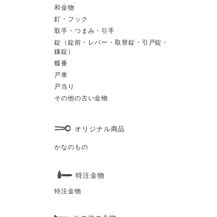
和金物
釘・フック
取手・つまみ・引手
錠（錠前・レバー・取替錠・引戸錠・
鎌錠）
蝶番
戸車
戸当り
その他の古い金物
オリジナル商品
かなのもの
特注金物
特注金物