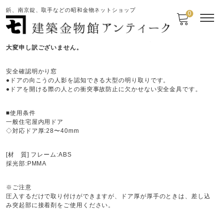
鋲、南京錠、取手などの昭和金物ネットショップ
0
※メーカー廃番のため、販売を終了させていただきました。
大変申し訳ございません。
安全確認明かり窓
●ドアの向こうの人影を認知できる大型の明り取りです。
●ドアを開ける際の人との衝突事故防止に欠かせない安全金具です。
■使用条件
一般住宅屋内用ドア
◇対応ドア厚:28〜40mm
[材 質] フレーム:ABS
採光部:PMMA
※ご注意
圧入するだけで取り付けができますが、ドア厚が厚手のときは、差し込
み突起部に接着剤をご使用ください。