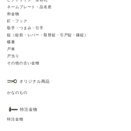
ネームプレート・品名差
和金物
釘・フック
取手・つまみ・引手
錠（錠前・レバー・取替錠・引戸錠・鎌錠）
蝶番
戸車
戸当り
その他の古い金物
オリジナル商品
かなのもの
特注金物
特注金物