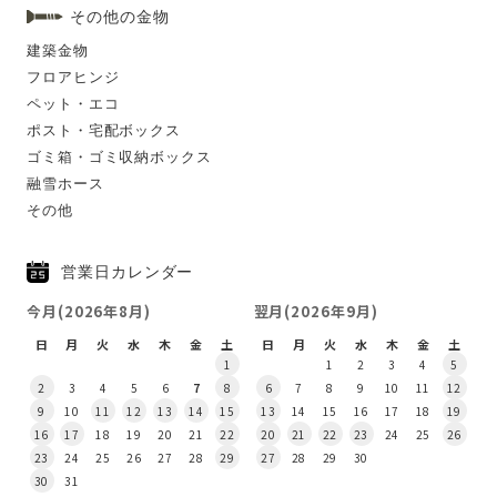
その他の金物
建築金物
フロアヒンジ
ペット・エコ
ポスト・宅配ボックス
ゴミ箱・ゴミ収納ボックス
融雪ホース
その他
営業日カレンダー
今月(2026年8月)
翌月(2026年9月)
日
月
火
水
木
金
土
日
月
火
水
木
金
土
1
1
2
3
4
5
2
3
4
5
6
7
8
6
7
8
9
10
11
12
9
10
11
12
13
14
15
13
14
15
16
17
18
19
16
17
18
19
20
21
22
20
21
22
23
24
25
26
23
24
25
26
27
28
29
27
28
29
30
30
31