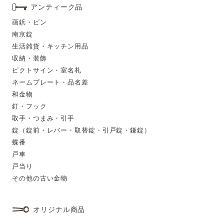
アンティーク品
画鋲・ピン
南京錠
生活雑貨・キッチン用品
収納・装飾
ピクトサイン・室名札
ネームプレート・品名差
和金物
釘・フック
取手・つまみ・引手
錠（錠前・レバー・取替錠・引戸錠・鎌錠）
蝶番
戸車
戸当り
その他の古い金物
オリジナル商品