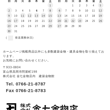
日
月
火
水
木
金
土
日
月
火
水
木
金
土
1
1
2
3
4
5
2
3
4
5
6
7
8
6
7
8
9
10
11
12
9
10
11
12
13
14
15
13
14
15
16
17
18
19
16
17
18
19
20
21
22
20
21
22
23
24
25
26
23
24
25
26
27
28
29
27
28
29
30
30
31
(
発送業務休日)
ホームページ掲載商品以外にも多数建築金物・建具金物を取り揃えてお
ります。
お気軽にお問い合わせください。
〒933-0804
富山県高岡市問屋町198
株式会社 金七金物店内 建築金物館
Tel. 0766-21-8787
Fax 0766-21-8783