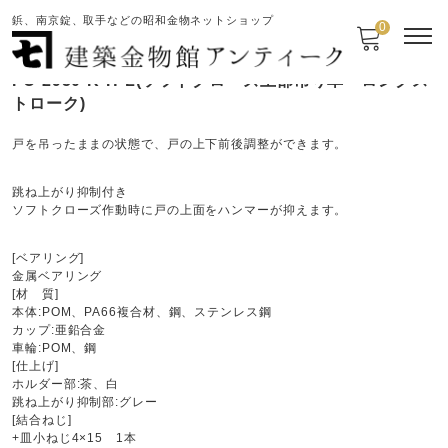
鋲、南京錠、取手などの昭和金物ネットショップ
0
FC-2950-K-H-L(ソフトクローズ上部吊り車・ロングス
トローク)
戸を吊ったままの状態で、戸の上下前後調整ができます。
跳ね上がり抑制付き
ソフトクローズ作動時に戸の上面をハンマーが抑えます。
[ベアリング]
金属ベアリング
[材 質]
本体:POM、PA66複合材、鋼、ステンレス鋼
カップ:亜鉛合金
車輪:POM、鋼
[仕上げ]
ホルダー部:茶、白
跳ね上がり抑制部:グレー
[結合ねじ]
+皿小ねじ4×15 1本