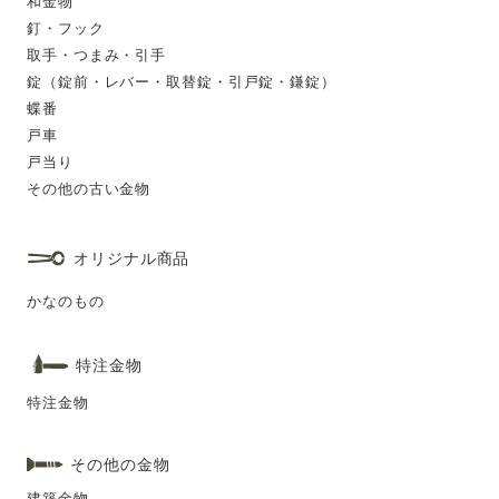
和金物
釘・フック
取手・つまみ・引手
錠（錠前・レバー・取替錠・引戸錠・鎌錠）
蝶番
戸車
戸当り
その他の古い金物
オリジナル商品
かなのもの
特注金物
特注金物
その他の金物
建築金物