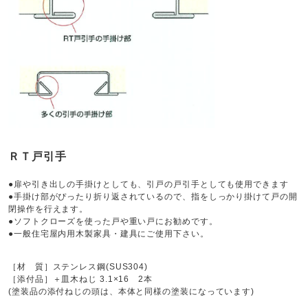
ＲＴ戸引手
●扉や引き出しの手掛けとしても、引戸の戸引手としても使用できます
●手掛け部がぴったり折り返されているので、指をしっかり掛けて戸の開
閉操作を行えます。
●ソフトクローズを使った戸や重い戸にお勧めです。
●一般住宅屋内用木製家具・建具にご使用下さい。
［材 質］ステンレス鋼(SUS304)
［添付品］＋皿木ねじ 3.1×16 2本
(塗装品の添付ねじの頭は、本体と同様の塗装になっています)