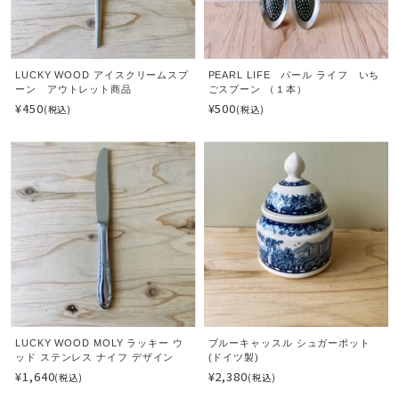
LUCKY WOOD アイスクリームスプ
PEARL LIFE パール ライフ いち
ーン アウトレット商品
ごスプーン （１本）
¥450
¥500
(税込)
(税込)
LUCKY WOOD MOLY ラッキー ウ
ブルーキャッスル シュガーポット
ッド ステンレス ナイフ デザイン
(ドイツ製)
¥1,640
¥2,380
(税込)
(税込)