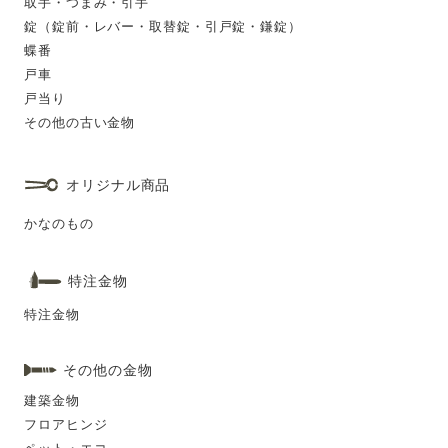
取手・つまみ・引手
錠（錠前・レバー・取替錠・引戸錠・鎌錠）
蝶番
戸車
戸当り
その他の古い金物
オリジナル商品
かなのもの
特注金物
特注金物
その他の金物
建築金物
フロアヒンジ