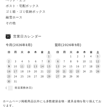
ペット・エコ
ポスト・宅配ボックス
ゴミ箱・ゴミ収納ボックス
融雪ホース
その他
営業日カレンダー
今月(2026年8月)
翌月(2026年9月)
日
月
火
水
木
金
土
日
月
火
水
木
金
土
1
1
2
3
4
5
2
3
4
5
6
7
8
6
7
8
9
10
11
12
9
10
11
12
13
14
15
13
14
15
16
17
18
19
16
17
18
19
20
21
22
20
21
22
23
24
25
26
23
24
25
26
27
28
29
27
28
29
30
30
31
(
発送業務休日)
ホームページ掲載商品以外にも多数建築金物・建具金物を取り揃えてお
ります。