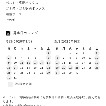
ポスト・宅配ボックス
ゴミ箱・ゴミ収納ボックス
融雪ホース
その他
営業日カレンダー
今月(2026年8月)
翌月(2026年9月)
日
月
火
水
木
金
土
日
月
火
水
木
金
土
1
1
2
3
4
5
2
3
4
5
6
7
8
6
7
8
9
10
11
12
9
10
11
12
13
14
15
13
14
15
16
17
18
19
16
17
18
19
20
21
22
20
21
22
23
24
25
26
23
24
25
26
27
28
29
27
28
29
30
30
31
(
発送業務休日)
ホームページ掲載商品以外にも多数建築金物・建具金物を取り揃えてお
ります。
お気軽にお問い合わせください。