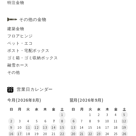
特注金物
その他の金物
建築金物
フロアヒンジ
ペット・エコ
ポスト・宅配ボックス
ゴミ箱・ゴミ収納ボックス
融雪ホース
その他
営業日カレンダー
今月(2026年8月)
翌月(2026年9月)
日
月
火
水
木
金
土
日
月
火
水
木
金
土
1
1
2
3
4
5
2
3
4
5
6
7
8
6
7
8
9
10
11
12
9
10
11
12
13
14
15
13
14
15
16
17
18
19
16
17
18
19
20
21
22
20
21
22
23
24
25
26