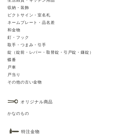
生活雑貨・キッチン用品
収納・装飾
ピクトサイン・室名札
ネームプレート・品名差
和金物
釘・フック
取手・つまみ・引手
錠（錠前・レバー・取替錠・引戸錠・鎌錠）
蝶番
戸車
戸当り
その他の古い金物
オリジナル商品
かなのもの
特注金物