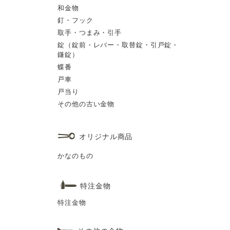
和金物
釘・フック
取手・つまみ・引手
錠（錠前・レバー・取替錠・引戸錠・
鎌錠）
蝶番
戸車
戸当り
その他の古い金物
オリジナル商品
かなのもの
特注金物
特注金物