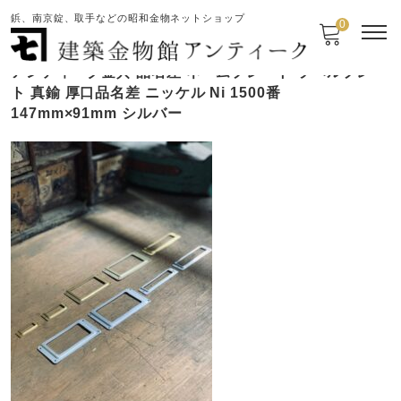
鋲、南京錠、取手などの昭和金物ネットショップ
0
アンティーク金具 品名差 ネームプレート ラベルプレー
ト 真鍮 厚口品名差 ニッケル Ni 1500番
147mm×91mm シルバー