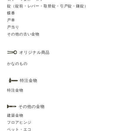
錠（錠前・レバー・取替錠・引戸錠・鎌錠）
蝶番
戸車
戸当り
その他の古い金物
オリジナル商品
かなのもの
特注金物
特注金物
その他の金物
建築金物
フロアヒンジ
ペット・エコ