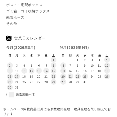
ポスト・宅配ボックス
ゴミ箱・ゴミ収納ボックス
融雪ホース
その他
営業日カレンダー
今月(2026年8月)
翌月(2026年9月)
日
月
火
水
木
金
土
日
月
火
水
木
金
土
1
1
2
3
4
5
2
3
4
5
6
7
8
6
7
8
9
10
11
12
9
10
11
12
13
14
15
13
14
15
16
17
18
19
16
17
18
19
20
21
22
20
21
22
23
24
25
26
23
24
25
26
27
28
29
27
28
29
30
30
31
(
発送業務休日)
ホームページ掲載商品以外にも多数建築金物・建具金物を取り揃えてお
ります。