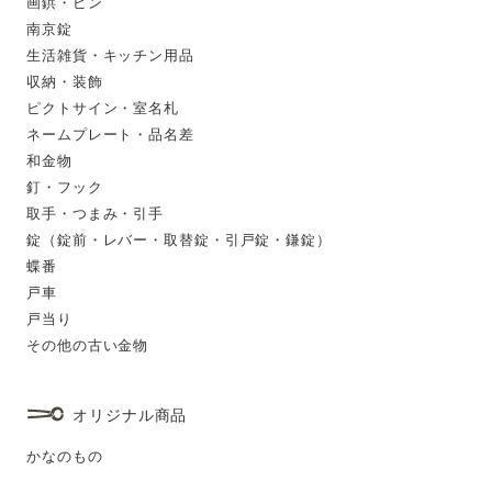
画鋲・ピン
南京錠
生活雑貨・キッチン用品
収納・装飾
ピクトサイン・室名札
ネームプレート・品名差
和金物
釘・フック
取手・つまみ・引手
錠（錠前・レバー・取替錠・引戸錠・鎌錠）
蝶番
戸車
戸当り
その他の古い金物
オリジナル商品
かなのもの