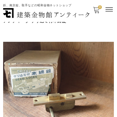
鋲、南京錠、取手などの昭和金物ネットショップ
0
アンティーク ケリ込ミ付本締錠