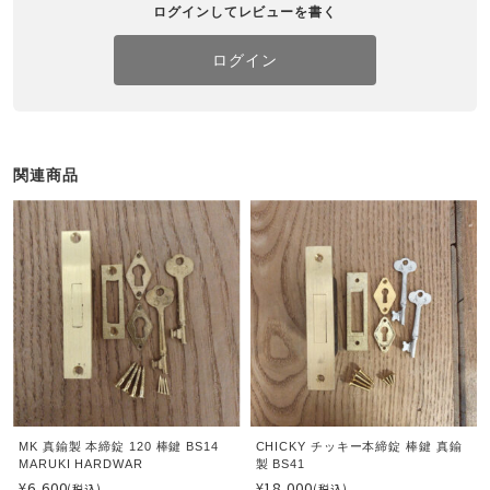
ログインしてレビューを書く
ログイン
関連商品
MK 真鍮製 本締錠 120 棒鍵 BS14
CHICKY チッキー本締錠 棒鍵 真鍮
MARUKI HARDWAR
製 BS41
¥6,600
¥18,000
(税込)
(税込)