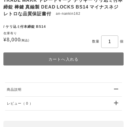
TRADE MARK トレードマーク チッキー ケリ込ミ付本
締錠 棒鍵 真鍮製 DEAD LOCKS BS14 マイナスネジ
レトロな品質保証書付
an-nankin162
/ ケリ込ミ付本締錠 BS14
在庫有り
¥8,000
(税込)
数量
個
商品説明
レビュー
（ 0 ）