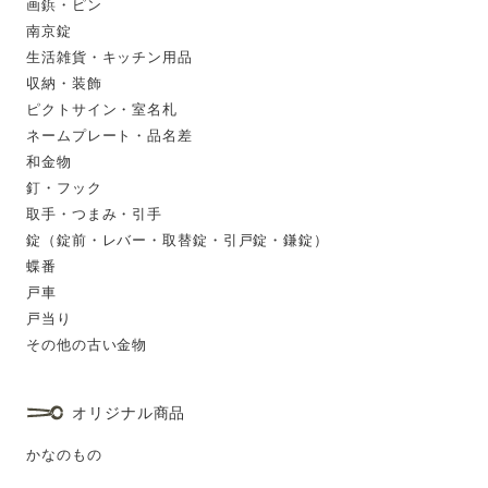
画鋲・ピン
南京錠
生活雑貨・キッチン用品
収納・装飾
ピクトサイン・室名札
ネームプレート・品名差
和金物
釘・フック
取手・つまみ・引手
錠（錠前・レバー・取替錠・引戸錠・鎌錠）
蝶番
戸車
戸当り
その他の古い金物
オリジナル商品
かなのもの