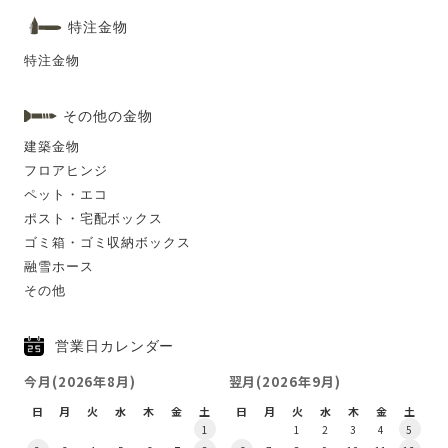
特注金物
特注金物
その他の金物
建築金物
フロアヒンジ
ペット・エコ
ポスト・宅配ボックス
ゴミ箱・ゴミ収納ボックス
融雪ホース
その他
営業日カレンダー
今月(2026年8月)
翌月(2026年9月)
日
月
火
水
木
金
土
日
月
火
水
木
金
土
1
1
2
3
4
5