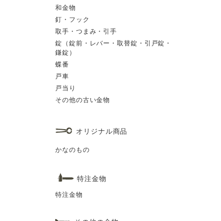
和金物
釘・フック
取手・つまみ・引手
錠（錠前・レバー・取替錠・引戸錠・
鎌錠）
蝶番
戸車
戸当り
その他の古い金物
オリジナル商品
かなのもの
特注金物
特注金物