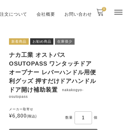
0
注文について
会社概要
お問い合わせ
新着商品
お勧め商品
在庫僅少
ナカ工業 オストパス
OSUTOPASS ワンタッチドア
オープナー レバーハンドル用便
利グッズ 押すだけドアハンドル
ドア開け補助装置
nakakogyo-
osutopass
メーカー取寄せ
¥6,800
(税込)
数量
個