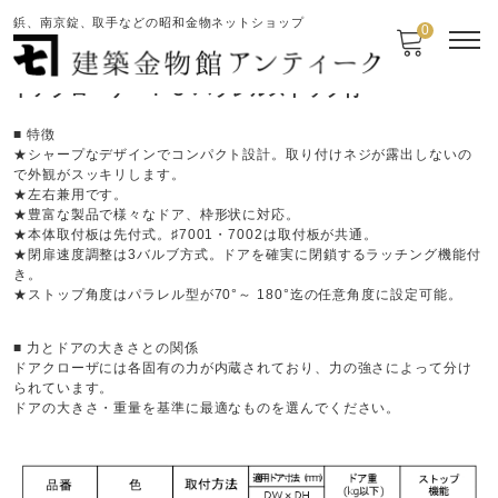
鋲、南京錠、取手などの昭和金物ネットショップ
0
ドアクローザー ＰＳ パラレルストップ付
■ 特徴
★シャープなデザインでコンパクト設計。取り付けネジが露出しないの
で外観がスッキリします。
★左右兼用です。
★豊富な製品で様々なドア、枠形状に対応。
★本体取付板は先付式。♯7001・7002は取付板が共通。
★閉扉速度調整は3バルブ方式。ドアを確実に閉鎖するラッチング機能付
き。
★ストップ角度はパラレル型が70°～ 180°迄の任意角度に設定可能。
■ 力とドアの大きさとの関係
ドアクローザには各固有の力が内蔵されており、力の強さによって分け
られています。
ドアの大きさ・重量を基準に最適なものを選んでください。