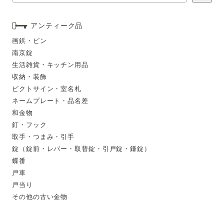
アンティーク品
画鋲・ピン
南京錠
生活雑貨・キッチン用品
収納・装飾
ピクトサイン・室名札
ネームプレート・品名差
和金物
釘・フック
取手・つまみ・引手
錠（錠前・レバー・取替錠・引戸錠・鎌錠）
蝶番
戸車
戸当り
その他の古い金物