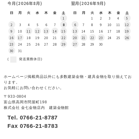
今月(2026年8月)
翌月(2026年9月)
日
月
火
水
木
金
土
日
月
火
水
木
金
土
1
1
2
3
4
5
2
3
4
5
6
7
8
6
7
8
9
10
11
12
9
10
11
12
13
14
15
13
14
15
16
17
18
19
16
17
18
19
20
21
22
20
21
22
23
24
25
26
23
24
25
26
27
28
29
27
28
29
30
30
31
(
発送業務休日)
ホームページ掲載商品以外にも多数建築金物・建具金物を取り揃えてお
ります。
お気軽にお問い合わせください。
〒933-0804
富山県高岡市問屋町198
株式会社 金七金物店内 建築金物館
Tel. 0766-21-8787
Fax 0766-21-8783