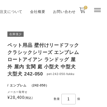
0
注文について
会社概要
お問い合わせ
在庫僅少
ペット用品 壁付けリードフック
クラシックシリーズ エンブレム
ロートアイアン ランドッグ 屋
外 屋内 玄関 庭 小型犬 中型犬
大型犬 242-050
pet-242-050-fukku
/ エンブレム （242-050）
メーカー取寄せ
¥28,400
(税込)
数量
個