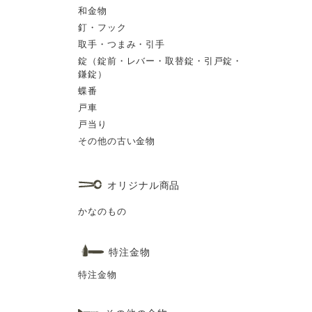
和金物
釘・フック
取手・つまみ・引手
錠（錠前・レバー・取替錠・引戸錠・
鎌錠）
蝶番
戸車
戸当り
その他の古い金物
オリジナル商品
かなのもの
特注金物
特注金物