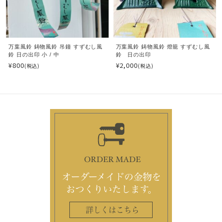
万葉風鈴 鋳物風鈴 吊鐘 すずむし風
万葉風鈴 鋳物風鈴 燈籠 すずむし風
鈴 日の出印 小 / 中
鈴 日の出印
¥800
¥2,000
(税込)
(税込)