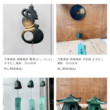
万葉風鈴 鋳物風鈴 瓢箪(ひょうたん)
万葉風鈴 鋳物風鈴 天宝銭 すずむし
すずむし風鈴 日の出印
風鈴 日の出印
¥1,400
¥1,800
(税込)
(税込)