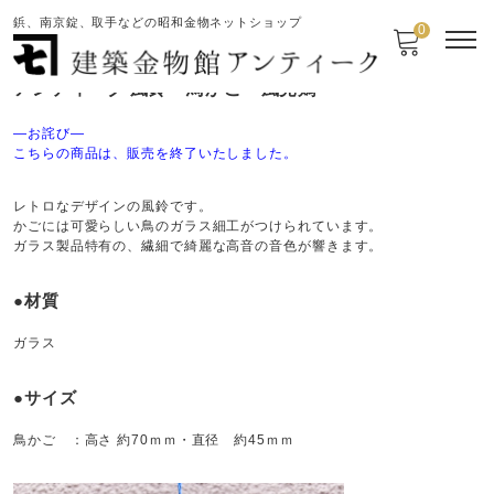
鋲、南京錠、取手などの昭和金物ネットショップ
0
アンティーク 風鈴 鳥かご・風見鶏
—お詫び—
こちらの商品は、販売を終了いたしました。
レトロなデザインの風鈴です。
かごには可愛らしい鳥のガラス細工がつけられています。
ガラス製品特有の、繊細で綺麗な高音の音色が響きます。
●材質
ガラス
●サイズ
鳥かご ：高さ 約70ｍｍ・直径 約45ｍｍ