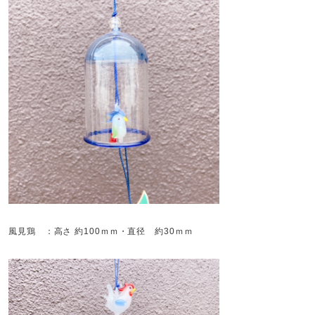
風見鶏 ：高さ 約100ｍｍ・直径 約30ｍｍ