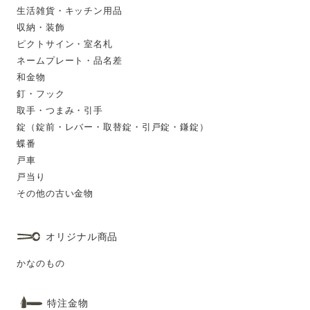
生活雑貨・キッチン用品
収納・装飾
ピクトサイン・室名札
ネームプレート・品名差
和金物
釘・フック
取手・つまみ・引手
錠（錠前・レバー・取替錠・引戸錠・鎌錠）
蝶番
戸車
戸当り
その他の古い金物
オリジナル商品
かなのもの
特注金物