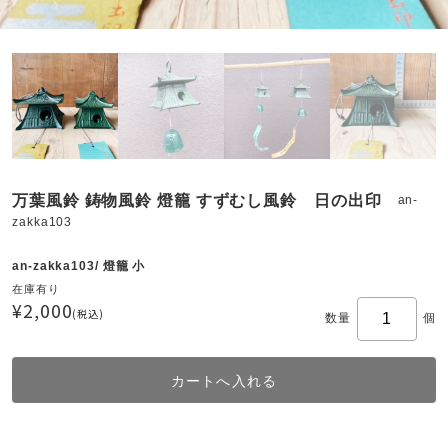
万葉風鈴 鋳物風鈴 燈籠 すずむし風鈴 日の出印
an-
zakka103
an-zakka103/ 燈籠 小
在庫有り
¥2,000
(税込)
数量
個