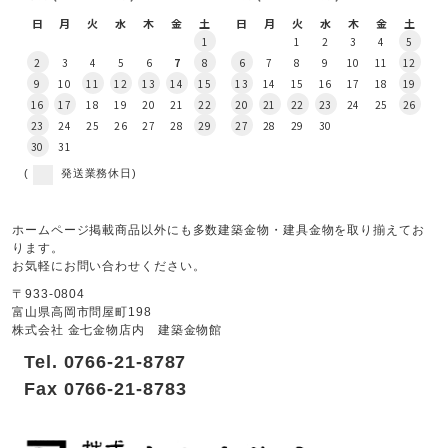
日
月
火
水
木
金
土
日
月
火
水
木
金
土
1
1
2
3
4
5
2
3
4
5
6
7
8
6
7
8
9
10
11
12
9
10
11
12
13
14
15
13
14
15
16
17
18
19
16
17
18
19
20
21
22
20
21
22
23
24
25
26
23
24
25
26
27
28
29
27
28
29
30
30
31
(
発送業務休日)
ホームページ掲載商品以外にも多数建築金物・建具金物を取り揃えてお
ります。
お気軽にお問い合わせください。
〒933-0804
富山県高岡市問屋町198
株式会社 金七金物店内 建築金物館
Tel. 0766-21-8787
Fax 0766-21-8783