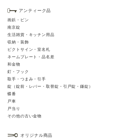
アンティーク品
画鋲・ピン
南京錠
生活雑貨・キッチン用品
収納・装飾
ピクトサイン・室名札
ネームプレート・品名差
和金物
釘・フック
取手・つまみ・引手
錠（錠前・レバー・取替錠・引戸錠・鎌錠）
蝶番
戸車
戸当り
その他の古い金物
オリジナル商品