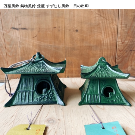
万葉風鈴 鋳物風鈴 燈籠 すずむし風鈴 日の出印