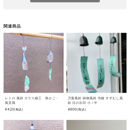
関連商品
レトロ 風鈴 ガラス細工 鳥かご・
万葉風鈴 鋳物風鈴 吊鐘 すずむし風
風見鶏
鈴 日の出印 小 / 中
¥420
¥800
(税込)
(税込)