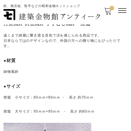
鋲、南京錠、取手などの昭和金物ネットショップ
0
万葉風鈴 鋳物風鈴 すずむし風鈴 燈籠
遠くまで綺麗に響き渡る音色で涼を感じられる商品です。
日本ならではのデザインなので、外国の方への贈り物にもぴったりで
す。
●材質
鋳物風鈴
●サイズ
燈籠 小サイズ：80ｍｍ×80ｍｍ ・ 高さ 約70ｍｍ
燈籠 大サイズ：95ｍｍ×95ｍｍ ・ 高さ 約80ｍｍ