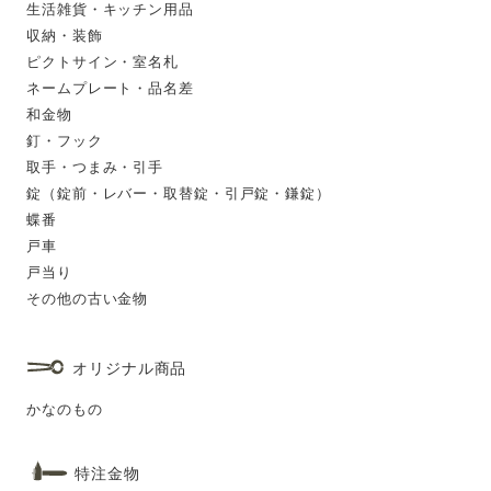
生活雑貨・キッチン用品
収納・装飾
ピクトサイン・室名札
ネームプレート・品名差
和金物
釘・フック
取手・つまみ・引手
錠（錠前・レバー・取替錠・引戸錠・鎌錠）
蝶番
戸車
戸当り
その他の古い金物
オリジナル商品
かなのもの
特注金物