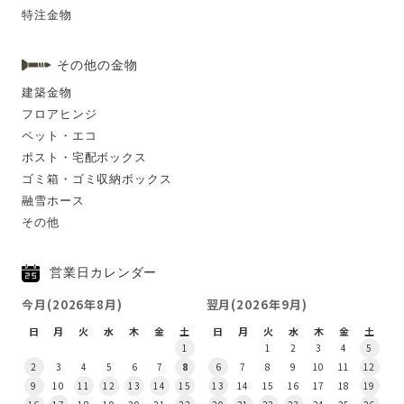
特注金物
その他の金物
建築金物
フロアヒンジ
ペット・エコ
ポスト・宅配ボックス
ゴミ箱・ゴミ収納ボックス
融雪ホース
その他
営業日カレンダー
今月(2026年8月)
翌月(2026年9月)
日
月
火
水
木
金
土
日
月
火
水
木
金
土
1
1
2
3
4
5
2
3
4
5
6
7
8
6
7
8
9
10
11
12
9
10
11
12
13
14
15
13
14
15
16
17
18
19