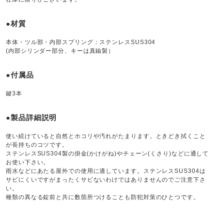
●材質
本体・ツル部・内部スプリング：ステンレスSUS304
(内部シリンダー部分、キーは真鍮製）
●付属品
鍵3本
●製品詳細説明
使い続けていると自然とホコリや汚れがたまります。ときどき拭くこと
が長持ちのコツです。
ステンレスSUS304製の掛金(かけがね)やチェーン(くさり)などに通して
お使い下さい。
雨水などにあたる屋外での使用に適しています。ステンレスSUS304は
サビにくいですがまったくサビないわけではありませんのでご注意下さ
い。
種類の異なる錠前と共に数箇所つけることも防犯対策のひとつです。