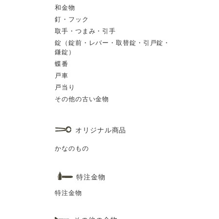
和金物
釘・フック
取手・つまみ・引手
錠（錠前・レバー・取替錠・引戸錠・
鎌錠）
蝶番
戸車
戸当り
その他の古い金物
オリジナル商品
かなのもの
特注金物
特注金物