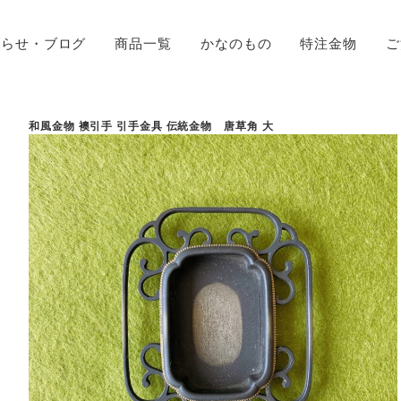
知らせ・ブログ
商品一覧
かなのもの
特注金物
ご
和風金物 襖引手 引手金具 伝統金物 唐草角 大