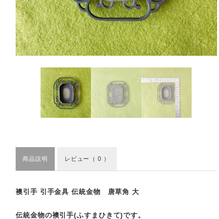
商品説明
レビュー
（ 0 ）
襖引手 引手金具 伝統金物 唐草角 大
伝統金物の襖引手(ふすまひきて)です。