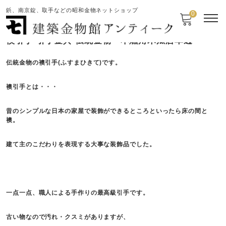
鋲、南京錠、取手などの昭和金物ネットショップ
0
襖引手 引手金具 伝統金物 本燻角木瓜唐草透
伝統金物の襖引手(ふすまひきて)です。
襖引手とは・・・
昔のシンプルな日本の家屋で装飾ができるところといったら床の間と
襖。
建て主のこだわりを表現する大事な装飾品でした。
一点一点、職人による手作りの最高級引手です。
古い物なので汚れ・クスミがありますが、