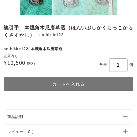
襖引手 本燻角木瓜唐草透（ほんいぶしかくもっこから
くさすかし）
an-hikite122
an-hikite122/ 本燻角木瓜唐草透
在庫有り
¥10,500
(税込)
数量
個
商品説明
レビュー
（ 0 ）