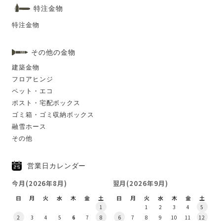
特注金物
特注金物
その他の金物
建築金物
フロアヒンジ
ペット・エコ
ポスト・宅配ボックス
ゴミ箱・ゴミ収納ボックス
融雪ホース
その他
営業日カレンダー
今月(2026年8月)
翌月(2026年9月)
日
月
火
水
木
金
土
日
月
火
水
木
金
土
1
1
2
3
4
5
2
3
4
5
6
7
8
6
7
8
9
10
11
12