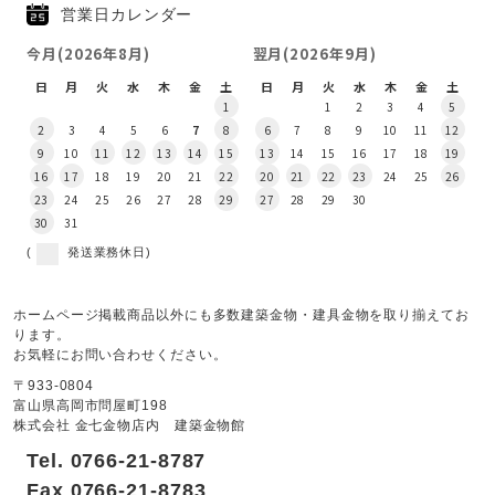
営業日カレンダー
今月(2026年8月)
翌月(2026年9月)
日
月
火
水
木
金
土
日
月
火
水
木
金
土
1
1
2
3
4
5
2
3
4
5
6
7
8
6
7
8
9
10
11
12
9
10
11
12
13
14
15
13
14
15
16
17
18
19
16
17
18
19
20
21
22
20
21
22
23
24
25
26
23
24
25
26
27
28
29
27
28
29
30
30
31
(
発送業務休日)
ホームページ掲載商品以外にも多数建築金物・建具金物を取り揃えてお
ります。
お気軽にお問い合わせください。
〒933-0804
富山県高岡市問屋町198
株式会社 金七金物店内 建築金物館
Tel. 0766-21-8787
Fax 0766-21-8783