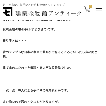
鋲、南京錠、取手などの昭和金物ネットショップ
0
襖引手 引手金具 伝統金物 菊丸 大
伝統金物の襖引手(ふすまひきて)です。
襖引手とは・・・
昔のシンプルな日本の家屋で装飾ができるところといったら床の間と
襖。
建て主のこだわりを表現する大事な装飾品でした。
一点一点、職人による手作りの最高級引手です。
古い物なので汚れ・クスミがありますが、