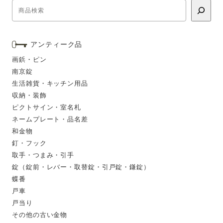
アンティーク品
画鋲・ピン
南京錠
生活雑貨・キッチン用品
収納・装飾
ピクトサイン・室名札
ネームプレート・品名差
和金物
釘・フック
取手・つまみ・引手
錠（錠前・レバー・取替錠・引戸錠・鎌錠）
蝶番
戸車
戸当り
その他の古い金物