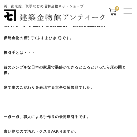
鋲、南京錠、取手などの昭和金物ネットショップ
0
襖引手 引手金具 伝統金物 銀古美重陽菊
伝統金物の襖引手(ふすまひきて)です。
襖引手とは・・・
昔のシンプルな日本の家屋で装飾ができるところといったら床の間と
襖。
建て主のこだわりを表現する大事な装飾品でした。
一点一点、職人による手作りの最高級引手です。
古い物なので汚れ・クスミがありますが、