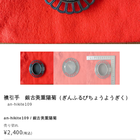
襖引手 銀古美重陽菊（ぎんふるびちょうようぎく）
an-hikite109
an-hikite109 / 銀古美重陽菊
売り切れ
¥2,400
(税込)