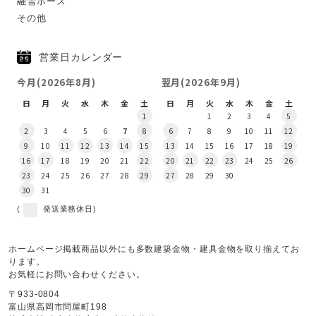
融雪ホース
その他
営業日カレンダー
今月(2026年8月)
翌月(2026年9月)
日
月
火
水
木
金
土
日
月
火
水
木
金
土
1
1
2
3
4
5
2
3
4
5
6
7
8
6
7
8
9
10
11
12
9
10
11
12
13
14
15
13
14
15
16
17
18
19
16
17
18
19
20
21
22
20
21
22
23
24
25
26
23
24
25
26
27
28
29
27
28
29
30
30
31
(
発送業務休日)
ホームページ掲載商品以外にも多数建築金物・建具金物を取り揃えてお
ります。
お気軽にお問い合わせください。
〒933-0804
富山県高岡市問屋町198