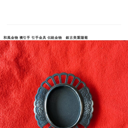
和風金物 襖引手 引手金具 伝統金物 銀古美重陽菊