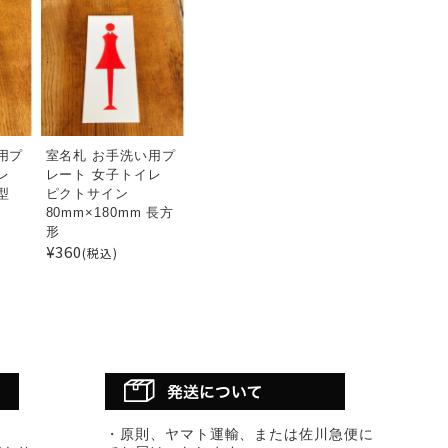
用プ
室名札 お手洗い用プ
レ
レート 女子トイレ
型
ピクトサイン
80mm×180mm 長方
形
¥360
(税込)
・原則、ヤマト運輸、または佐川急便に