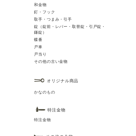
和金物
釘・フック
取手・つまみ・引手
錠（錠前・レバー・取替錠・引戸錠・
鎌錠）
蝶番
戸車
戸当り
その他の古い金物
オリジナル商品
かなのもの
特注金物
特注金物