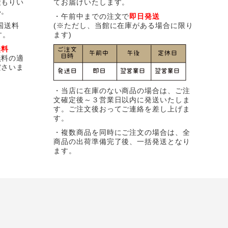
積もりい
てお届けいたします。
い。
・午前中までの注文で
即日発送
国送料
(※ただし、当館に在庫がある場合に限り
す。
ます)
無料
無料の適
ださいま
・当店に在庫のない商品の場合は、ご注
文確定後～３営業日以内に発送いたしま
す。ご注文後おってご連絡を差し上げま
す。
・複数商品を同時にご注文の場合は、全
商品の出荷準備完了後、一括発送となり
ます。