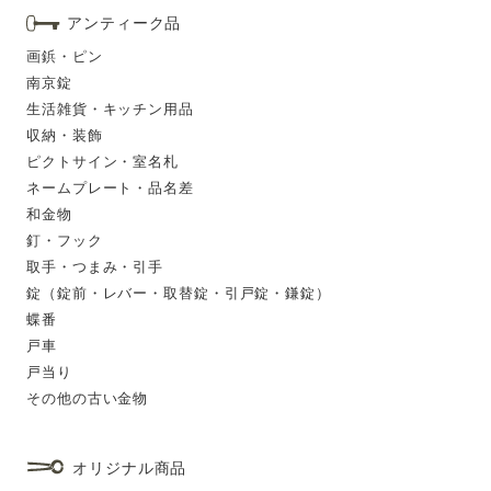
アンティーク品
画鋲・ピン
南京錠
生活雑貨・キッチン用品
収納・装飾
ピクトサイン・室名札
ネームプレート・品名差
和金物
釘・フック
取手・つまみ・引手
錠（錠前・レバー・取替錠・引戸錠・鎌錠）
蝶番
戸車
戸当り
その他の古い金物
オリジナル商品