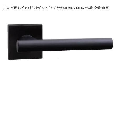
川口技研 ｼﾝﾌﾟﾙ ﾓﾀﾞﾝ ﾚﾊﾞｰﾊﾝﾄﾞﾙ ﾌﾞﾗｯｸZB 65A LSﾐﾆｹｰｽ錠 空錠 角座