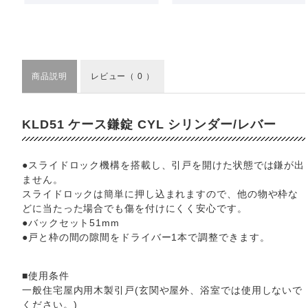
商品説明
レビュー
（ 0 ）
KLD51 ケース鎌錠 CYL シリンダー/レバー
●スライドロック機構を搭載し、引戸を開けた状態では鎌が出
ません。
スライドロックは簡単に押し込まれますので、他の物や枠な
どに当たった場合でも傷を付けにくく安心です。
●バックセット51mm
●戸と枠の間の隙間をドライバー1本で調整できます。
■使用条件
一般住宅屋内用木製引戸(玄関や屋外、浴室では使用しないで
ください。)