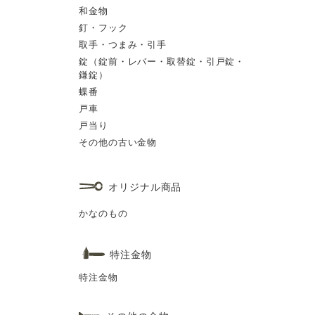
和金物
釘・フック
取手・つまみ・引手
錠（錠前・レバー・取替錠・引戸錠・
鎌錠）
蝶番
戸車
戸当り
その他の古い金物
オリジナル商品
かなのもの
特注金物
特注金物