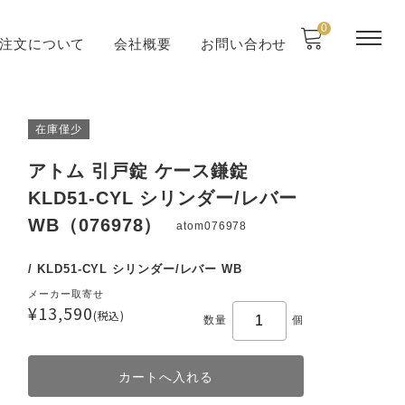
0
注文について
会社概要
お問い合わせ
在庫僅少
アトム 引戸錠 ケース鎌錠
KLD51-CYL シリンダー/レバー
WB（076978）
atom076978
/ KLD51-CYL シリンダー/レバー WB
メーカー取寄せ
¥13,590
(税込)
数量
個