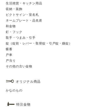
生活雑貨・キッチン用品
収納・装飾
ピクトサイン・室名札
ネームプレート・品名差
和金物
釘・フック
取手・つまみ・引手
錠（錠前・レバー・取替錠・引戸錠・鎌錠）
蝶番
戸車
戸当り
その他の古い金物
オリジナル商品
かなのもの
特注金物