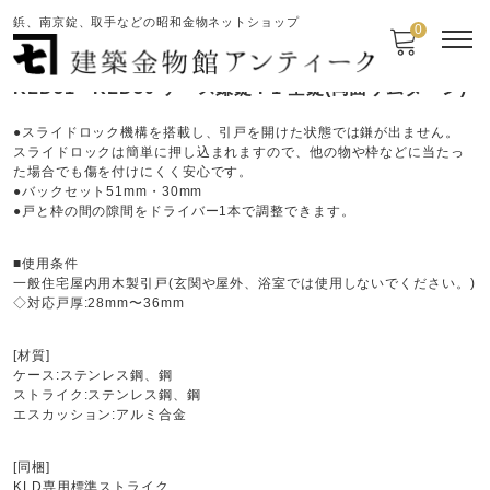
鋲、南京錠、取手などの昭和金物ネットショップ
0
KLD51・KLD30 ケース鎌錠 P1 空錠(両面サムターン)
●スライドロック機構を搭載し、引戸を開けた状態では鎌が出ません。
スライドロックは簡単に押し込まれますので、他の物や枠などに当たっ
た場合でも傷を付けにくく安心です。
●バックセット51mm・30mm
●戸と枠の間の隙間をドライバー1本で調整できます。
■使用条件
一般住宅屋内用木製引戸(玄関や屋外、浴室では使用しないでください。)
◇対応戸厚:28mm〜36mm
[材質]
ケース:ステンレス鋼、鋼
ストライク:ステンレス鋼、鋼
エスカッション:アルミ合金
[同梱]
KLD専用標準ストライク