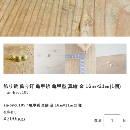
飾り鋲 飾り釘 亀甲鋲 亀甲型 真鍮 金 16㎜×21㎜(1個)
an-byou105
an-byou105 / 亀甲鋲 真鍮 金 16㎜×21㎜(1個)
在庫有り
¥200
(税込)
数量
個