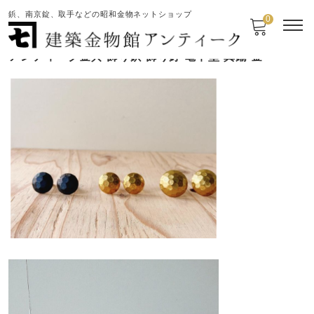
鋲、南京錠、取手などの昭和金物ネットショップ
0
アンティーク金具 飾り鋲 飾り釘 亀甲型 真鍮 金