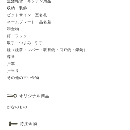
生活雑貨・キッチン用品
収納・装飾
ピクトサイン・室名札
ネームプレート・品名差
和金物
釘・フック
取手・つまみ・引手
錠（錠前・レバー・取替錠・引戸錠・鎌錠）
蝶番
戸車
戸当り
その他の古い金物
オリジナル商品
かなのもの
特注金物