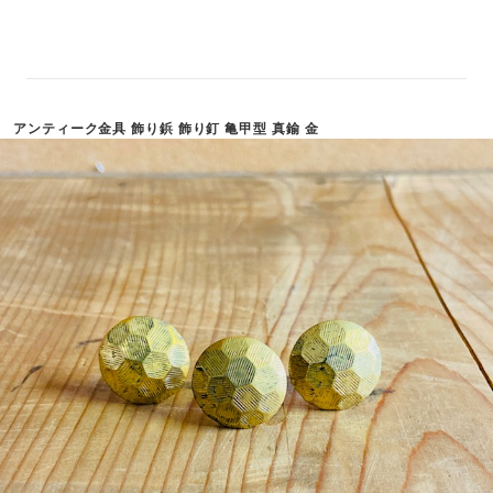
アンティーク金具 飾り鋲 飾り釘 亀甲型 真鍮 金