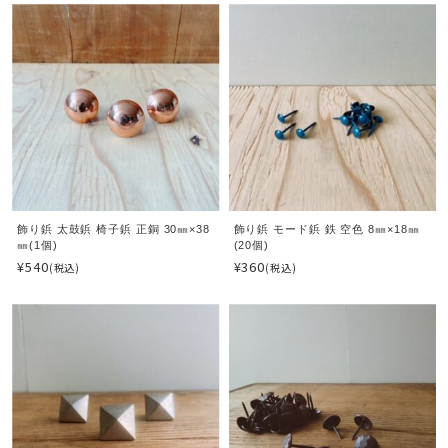
飾り鋲 太鼓鋲 椅子鋲 正銅 30㎜×38
飾り鋲 モード鋲 鉄 空色 8㎜×18㎜
㎜(1個)
(20個)
¥540
¥360
(税込)
(税込)