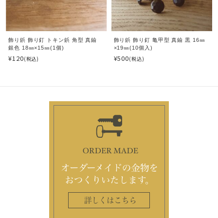
飾り鋲 飾り釘 トキン鋲 角型 真鍮
飾り鋲 飾り釘 亀甲型 真鍮 黒 16㎜
銀色 18㎜×15㎜(1個)
×19㎜(10個入)
¥120
¥500
(税込)
(税込)