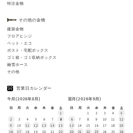
特注金物
その他の金物
建築金物
フロアヒンジ
ペット・エコ
ポスト・宅配ボックス
ゴミ箱・ゴミ収納ボックス
融雪ホース
その他
営業日カレンダー
今月(2026年8月)
翌月(2026年9月)
日
月
火
水
木
金
土
日
月
火
水
木
金
土
1
1
2
3
4
5
2
3
4
5
6
7
8
6
7
8
9
10
11
12
9
10
11
12
13
14
15
13
14
15
16
17
18
19
16
17
18
19
20
21
22
20
21
22
23
24
25
26