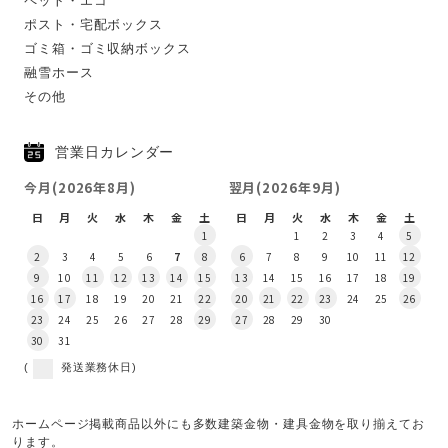
ペット・エコ
ポスト・宅配ボックス
ゴミ箱・ゴミ収納ボックス
融雪ホース
その他
営業日カレンダー
今月(2026年8月)
翌月(2026年9月)
日
月
火
水
木
金
土
日
月
火
水
木
金
土
1
1
2
3
4
5
2
3
4
5
6
7
8
6
7
8
9
10
11
12
9
10
11
12
13
14
15
13
14
15
16
17
18
19
16
17
18
19
20
21
22
20
21
22
23
24
25
26
23
24
25
26
27
28
29
27
28
29
30
30
31
(
発送業務休日)
ホームページ掲載商品以外にも多数建築金物・建具金物を取り揃えてお
ります。