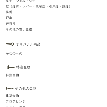
取手・つまみ・引手
錠（錠前・レバー・取替錠・引戸錠・鎌錠）
蝶番
戸車
戸当り
その他の古い金物
オリジナル商品
かなのもの
特注金物
特注金物
その他の金物
建築金物
フロアヒンジ