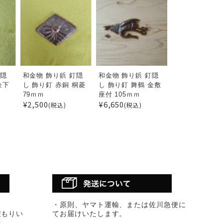
釘隠
和金物 飾り鋲 釘隠
和金物 飾り鋲 釘隠
金下
し 飾り釘 赤銅 桐菱
し 飾り釘 舞鶴 金敷
79ｍｍ
座付 105ｍｍ
¥2,500
¥6,650
(税込)
(税込)
・原則、ヤマト運輸、または佐川急便に
積もりい
てお届けいたします。
い。