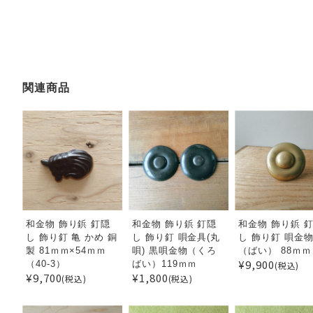
関連商品
和金物 飾り鋲 釘隠
和金物 飾り鋲 釘隠
和金物 飾り鋲 
し 飾り釘 亀 かめ 銅
し 飾り釘 唄金具(丸
し 飾り釘 唄金
製 81ｍｍ×54ｍｍ
唄) 黒唄金物（くろ
（ばい） 88ｍｍ
¥9,900
（40-3）
ばい）119ｍｍ
(税込)
¥9,700
¥1,800
(税込)
(税込)