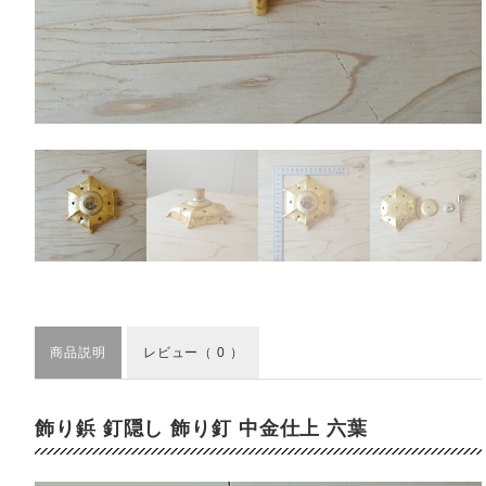
商品説明
レビュー
（ 0 ）
飾り鋲 釘隠し 飾り釘 中金仕上 六葉