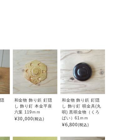
釘隠
和金物 飾り鋲 釘隠
和金物 飾り鋲 釘隠
物
し 飾り釘 本金平座
し 飾り釘 唄金具(丸
六葉 119ｍｍ
唄) 黒唄金物（くろ
¥30,000
ばい）61ｍｍ
(税込)
¥6,800
(税込)