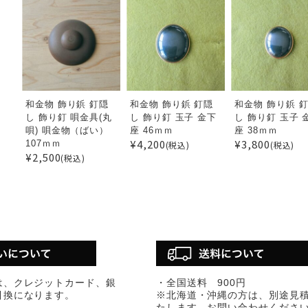
和金物 飾り鋲 釘隠
和金物 飾り鋲 釘隠
和金物 飾り鋲 
し 飾り釘 唄金具(丸
し 飾り釘 玉子 金下
し 飾り釘 玉子 
唄) 唄金物（ばい）
座 46ｍｍ
座 38ｍｍ
¥4,200
¥3,800
107ｍｍ
(税込)
(税込)
¥2,500
(税込)
は、クレジットカード、銀
・全国送料 900円
引換になります。
※北海道・沖縄の方は、別途見
たします。お問い合わせくださ