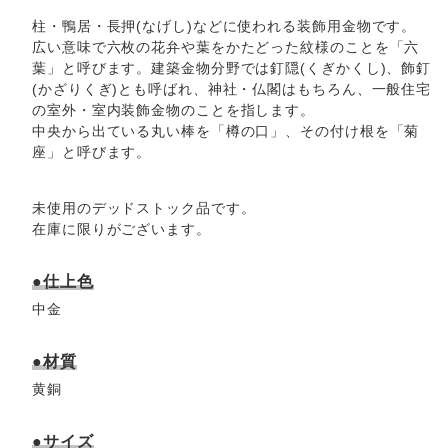
柱・鴨居・長押(なげし)などに使われる装飾用金物です。
広い意味で六枚の花弁や葉をかたどった紋様のことを「六
葉」と呼びます。建築金物分野では釘隠(くぎかくし)、飾釘
(かざりくぎ)とも呼ばれ、神社・仏閣はもちろん、一般住宅
の室外・室内装飾金物のことを指します。
中央から出ている丸い棒を「樽の口」、その付け根を「菊
座」と呼びます。
未使用のデッドストック品です。
在庫に限りがございます。
●仕上色
中金
●材質
黄銅
●サイズ