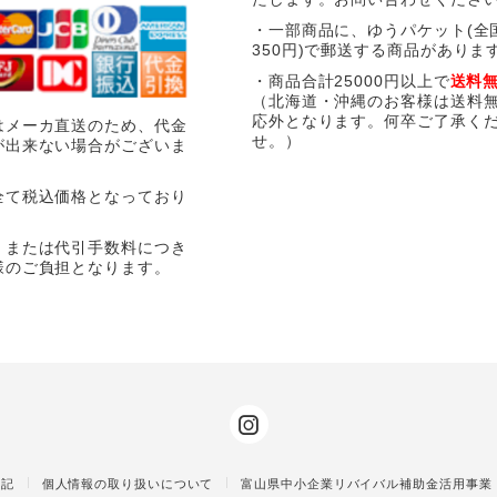
・一部商品に、ゆうパケット(全
350円)で郵送する商品がありま
・商品合計25000円以上で
送料
（北海道・沖縄のお客様は送料
応外となります。何卒ご了承く
はメーカ直送のため、代金
せ。）
が出来ない場合がございま
全て税込価格となっており
、または代引手数料につき
様のご負担となります。
表記
個人情報の取り扱いについて
富山県中小企業リバイバル補助金活用事業（