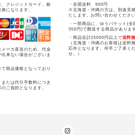
は、クレジットカード、銀
・全国送料 900円
引換になります。
※北海道・沖縄の方は、別途見
たします。お問い合わせくださ
・一部商品に、ゆうパケット(全
350円)で郵送する商品がありま
・商品合計25000円以上で
送料
（北海道・沖縄のお客様は送料
応外となります。何卒ご了承く
はメーカ直送のため、代金
せ。）
が出来ない場合がございま
全て税込価格となっており
、または代引手数料につき
様のご負担となります。