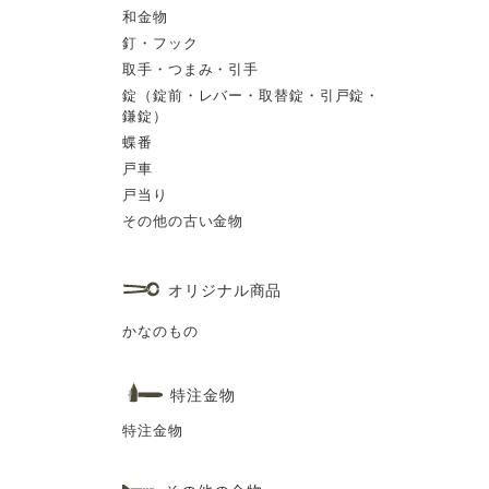
和金物
釘・フック
取手・つまみ・引手
錠（錠前・レバー・取替錠・引戸錠・
鎌錠）
蝶番
戸車
戸当り
その他の古い金物
オリジナル商品
かなのもの
特注金物
特注金物