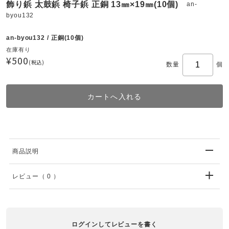
飾り鋲 太鼓鋲 椅子鋲 正銅 13㎜×19㎜(10個)
an-
byou132
an-byou132 / 正銅(10個)
在庫有り
¥500
(税込)
数量
個
商品説明
レビュー
（ 0 ）
ログインしてレビューを書く