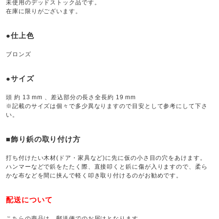
未使用のデッドストック品です。
在庫に限りがございます。
●仕上色
ブロンズ
●サイズ
頭 約 13 mm 、差込部分の長さ全長約 19 mm
※記載のサイズは個々で多少異なりますので目安として参考にして下さ
い。
■飾り鋲の取り付け方
打ち付けたい木材(ドア・家具など)に先に仮の小さ目の穴をあけます。
ハンマーなどで鋲をたたく際、直接叩くと鋲に傷が入りますので、柔ら
かな布などを間に挟んで軽く叩き取り付けるのがお勧めです。
配送について
こちらの商品は、郵送便でのお届けとなります。