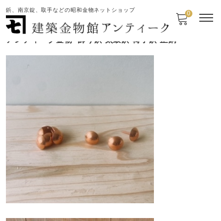
鋲、南京錠、取手などの昭和金物ネットショップ
0
アンティーク金物 飾り鋲 太鼓鋲 椅子鋲 正銅