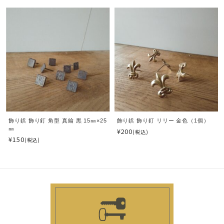
飾り鋲 飾り釘 角型 真鍮 黒 15㎜×25
飾り鋲 飾り釘 リリー 金色（1個）
㎜
¥200
(税込)
¥150
(税込)