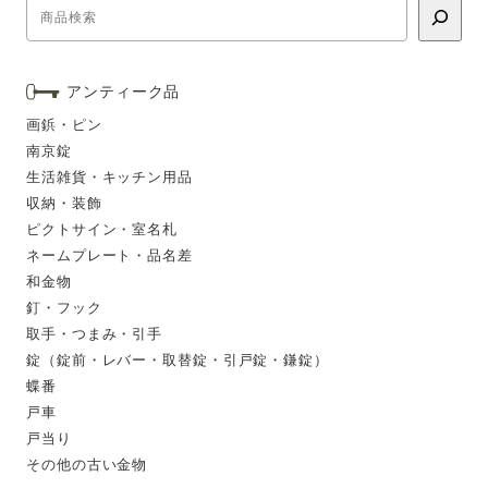
アンティーク品
画鋲・ピン
南京錠
生活雑貨・キッチン用品
収納・装飾
ピクトサイン・室名札
ネームプレート・品名差
和金物
釘・フック
取手・つまみ・引手
錠（錠前・レバー・取替錠・引戸錠・鎌錠）
蝶番
戸車
戸当り
その他の古い金物