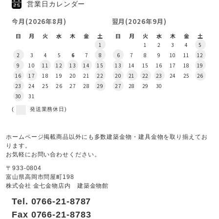
営業日カレンダー
今月(2026年8月)
翌月(2026年9月)
日
月
火
水
木
金
土
日
月
火
水
木
金
土
1
1
2
3
4
5
2
3
4
5
6
7
8
6
7
8
9
10
11
12
9
10
11
12
13
14
15
13
14
15
16
17
18
19
16
17
18
19
20
21
22
20
21
22
23
24
25
26
23
24
25
26
27
28
29
27
28
29
30
30
31
(
発送業務休日)
ホームページ掲載商品以外にも多数建築金物・建具金物を取り揃えてお
ります。
お気軽にお問い合わせください。
〒933-0804
富山県高岡市問屋町198
株式会社 金七金物店内 建築金物館
Tel. 0766-21-8787
Fax 0766-21-8783