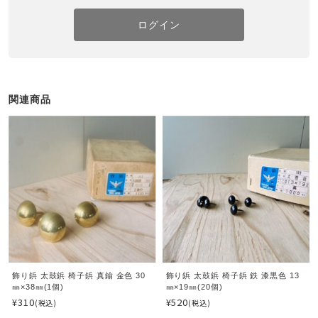
ログイン
関連商品
飾り鋲 太鼓鋲 椅子鋲 真鍮 金色 30
飾り鋲 太鼓鋲 椅子鋲 鉄 漆黒色 13
㎜×38㎜(1個)
㎜×19㎜(20個)
¥310
¥520
(税込)
(税込)