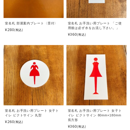
室名札 部屋案内プレート〈受付〉
室名札 お手洗い用プレート 「ご使
用後は必ず水をお流し下さい。」
¥280
(税込)
¥360
(税込)
室名札 お手洗い用プレート 女子ト
室名札 お手洗い用プレート 女子ト
イレ ピクトサイン 丸型
イレ ピクトサイン 80mm×180mm
長方形
¥260
(税込)
¥360
(税込)