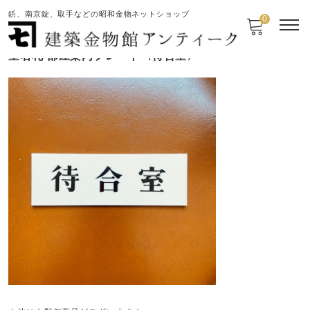
鋲、南京錠、取手などの昭和金物ネットショップ
0
室名札 部屋案内プレート〈待合室〉