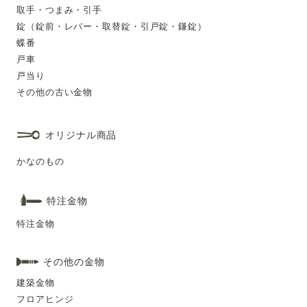
取手・つまみ・引手
錠（錠前・レバー・取替錠・引戸錠・鎌錠）
蝶番
戸車
戸当り
その他の古い金物
オリジナル商品
かなのもの
特注金物
特注金物
その他の金物
建築金物
フロアヒンジ