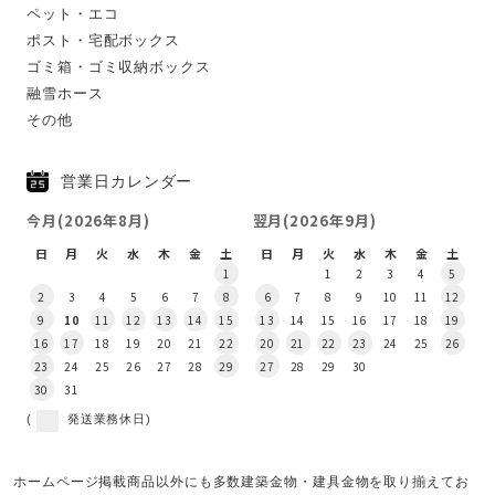
ペット・エコ
ポスト・宅配ボックス
ゴミ箱・ゴミ収納ボックス
融雪ホース
その他
営業日カレンダー
今月(2026年8月)
翌月(2026年9月)
日
月
火
水
木
金
土
日
月
火
水
木
金
土
1
1
2
3
4
5
2
3
4
5
6
7
8
6
7
8
9
10
11
12
9
10
11
12
13
14
15
13
14
15
16
17
18
19
16
17
18
19
20
21
22
20
21
22
23
24
25
26
23
24
25
26
27
28
29
27
28
29
30
30
31
(
発送業務休日)
ホームページ掲載商品以外にも多数建築金物・建具金物を取り揃えてお