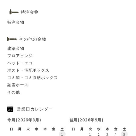
特注金物
特注金物
その他の金物
建築金物
フロアヒンジ
ペット・エコ
ポスト・宅配ボックス
ゴミ箱・ゴミ収納ボックス
融雪ホース
その他
営業日カレンダー
今月(2026年8月)
翌月(2026年9月)
日
月
火
水
木
金
土
日
月
火
水
木
金
土
1
1
2
3
4
5