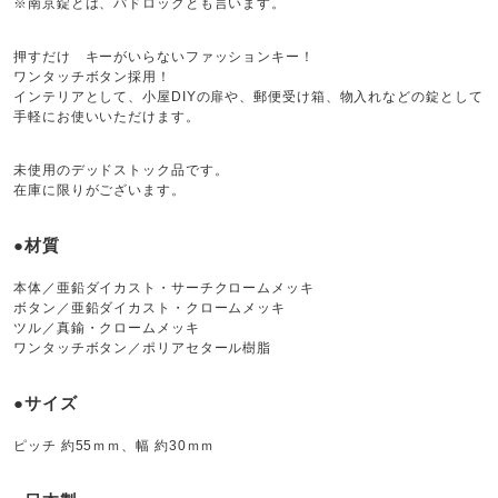
※南京錠とは、パドロックとも言います。
押すだけ キーがいらないファッションキー！
ワンタッチボタン採用！
インテリアとして、小屋DIYの扉や、郵便受け箱、物入れなどの錠として
手軽にお使いいただけます。
未使用のデッドストック品です。
在庫に限りがございます。
●材質
本体／亜鉛ダイカスト・サーチクロームメッキ
ボタン／亜鉛ダイカスト・クロームメッキ
ツル／真鍮・クロームメッキ
ワンタッチボタン／ポリアセタール樹脂
●サイズ
ピッチ 約55ｍｍ、幅 約30ｍｍ