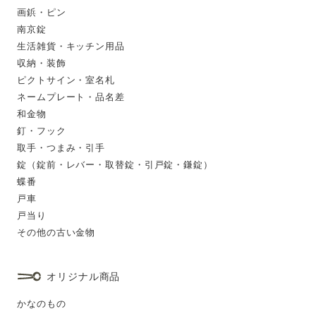
画鋲・ピン
南京錠
生活雑貨・キッチン用品
収納・装飾
ピクトサイン・室名札
ネームプレート・品名差
和金物
釘・フック
取手・つまみ・引手
錠（錠前・レバー・取替錠・引戸錠・鎌錠）
蝶番
戸車
戸当り
その他の古い金物
オリジナル商品
かなのもの