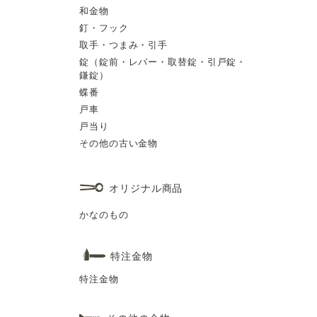
和金物
釘・フック
取手・つまみ・引手
錠（錠前・レバー・取替錠・引戸錠・
鎌錠）
蝶番
戸車
戸当り
その他の古い金物
オリジナル商品
かなのもの
特注金物
特注金物