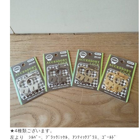
★4種類ございます。
左より ｼﾙﾊﾞｰ、ﾌﾞﾗｯｸﾆｯｹﾙ、ｱﾝﾃｨｯｸﾌﾞﾗｽ、ｺﾞｰﾙﾄﾞ