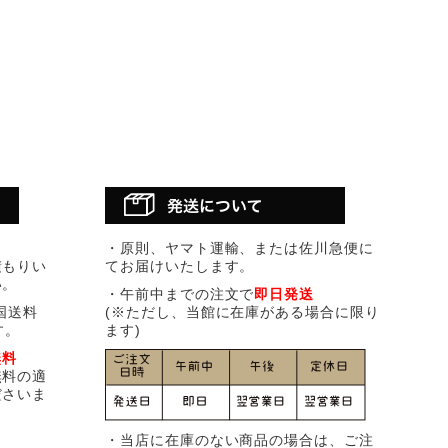
・原則、ヤマト運輸、または佐川急便に
積もりい
てお届けいたします。
い。
・午前中までの注文で
即日発送
国送料
(※ただし、当館に在庫がある場合に限り
す。
ます)
無料
無料の適
ださいま
・当店に在庫のない商品の場合は、ご注