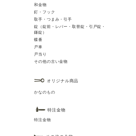
和金物
釘・フック
取手・つまみ・引手
錠（錠前・レバー・取替錠・引戸錠・
鎌錠）
蝶番
戸車
戸当り
その他の古い金物
オリジナル商品
かなのもの
特注金物
特注金物