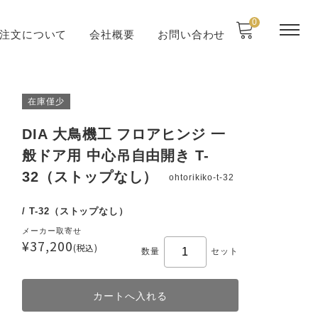
0
注文について
会社概要
お問い合わせ
在庫僅少
DIA 大鳥機工 フロアヒンジ 一
般ドア用 中心吊自由開き T-
32（ストップなし）
ohtorikiko-t-32
/ T-32（ストップなし）
メーカー取寄せ
¥37,200
(税込)
数量
セット