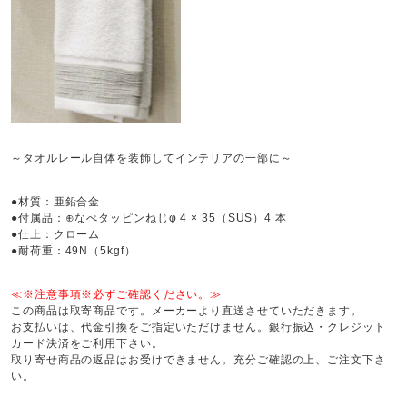
～
タオルレール自体を装飾してインテリアの一部に～
●材質：亜鉛合金
●付属品：⊕なべタッピンねじφ 4 × 35（SUS）4 本
●仕上：クローム
●耐荷重：49N（5kgf）
≪※注意事項※必ずご確認ください。≫
この商品は取寄商品です。メーカーより直送させていただきます。
お支払いは、代金引換をご指定いただけません。銀行振込・クレジット
カード決済をご利用下さい。
取り寄せ商品の返品はお受けできません。充分ご確認の上、ご注文下さ
い。