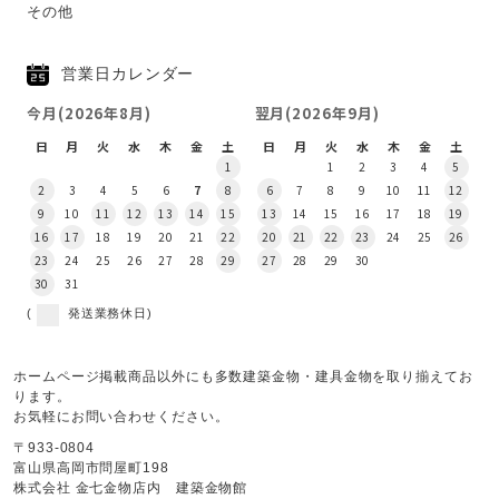
その他
営業日カレンダー
今月(2026年8月)
翌月(2026年9月)
日
月
火
水
木
金
土
日
月
火
水
木
金
土
1
1
2
3
4
5
2
3
4
5
6
7
8
6
7
8
9
10
11
12
9
10
11
12
13
14
15
13
14
15
16
17
18
19
16
17
18
19
20
21
22
20
21
22
23
24
25
26
23
24
25
26
27
28
29
27
28
29
30
30
31
(
発送業務休日)
ホームページ掲載商品以外にも多数建築金物・建具金物を取り揃えてお
ります。
お気軽にお問い合わせください。
〒933-0804
富山県高岡市問屋町198
株式会社 金七金物店内 建築金物館