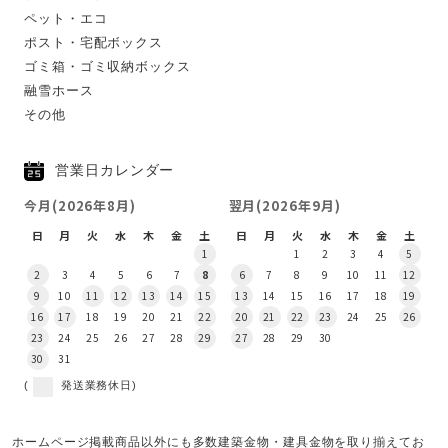
ペット・エコ
ポスト・宅配ボックス
ゴミ箱・ゴミ収納ボックス
融雪ホース
その他
営業日カレンダー
今月(2026年8月)
翌月(2026年9月)
日
月
火
水
木
金
土
日
月
火
水
木
金
土
1
1
2
3
4
5
2
3
4
5
6
7
8
6
7
8
9
10
11
12
9
10
11
12
13
14
15
13
14
15
16
17
18
19
16
17
18
19
20
21
22
20
21
22
23
24
25
26
23
24
25
26
27
28
29
27
28
29
30
30
31
(
発送業務休日)
ホームページ掲載商品以外にも多数建築金物・建具金物を取り揃えてお