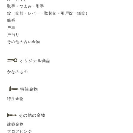
取手・つまみ・引手
錠（錠前・レバー・取替錠・引戸錠・鎌錠）
蝶番
戸車
戸当り
その他の古い金物
オリジナル商品
かなのもの
特注金物
特注金物
その他の金物
建築金物
フロアヒンジ