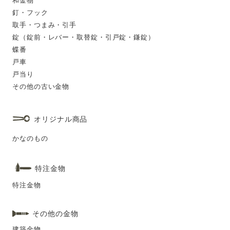
和金物
釘・フック
取手・つまみ・引手
錠（錠前・レバー・取替錠・引戸錠・鎌錠）
蝶番
戸車
戸当り
その他の古い金物
オリジナル商品
かなのもの
特注金物
特注金物
その他の金物
建築金物