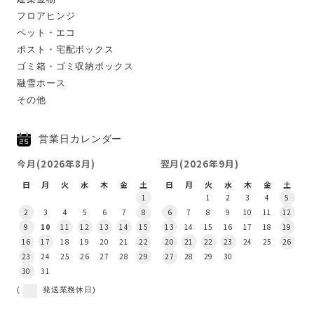
フロアヒンジ
ペット・エコ
ポスト・宅配ボックス
ゴミ箱・ゴミ収納ボックス
融雪ホース
その他
営業日カレンダー
今月(2026年8月)
翌月(2026年9月)
日
月
火
水
木
金
土
日
月
火
水
木
金
土
1
1
2
3
4
5
2
3
4
5
6
7
8
6
7
8
9
10
11
12
9
10
11
12
13
14
15
13
14
15
16
17
18
19
16
17
18
19
20
21
22
20
21
22
23
24
25
26
23
24
25
26
27
28
29
27
28
29
30
30
31
(
発送業務休日)