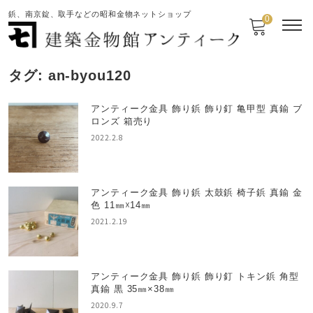
鋲、南京錠、取手などの昭和金物ネットショップ
0
タグ:
an-byou120
アンティーク金具 飾り鋲 飾り釘 亀甲型 真鍮 ブ
ロンズ 箱売り
2022.2.8
アンティーク金具 飾り鋲 太鼓鋲 椅子鋲 真鍮 金
色 11㎜☓14㎜
2021.2.19
アンティーク金具 飾り鋲 飾り釘 トキン鋲 角型
真鍮 黒 35㎜×38㎜
2020.9.7