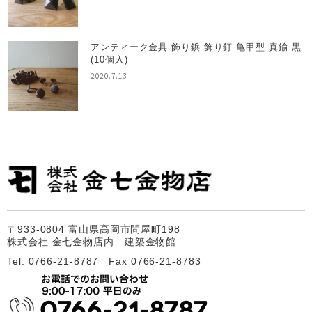
アンティーク金具 飾り鋲 飾り釘 亀甲型 真鍮 黒
(10個入)
2020.7.13
〒933-0804 富山県高岡市問屋町198
株式会社 金七金物店内 建築金物館
Tel. 0766-21-8787 Fax 0766-21-8783