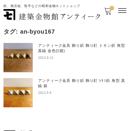
鋲、南京錠、取手などの昭和金物ネットショップ
0
タグ:
an-byou167
アンティーク金具 飾り鋲 飾り釘 トキン鋲 角型
真鍮 金色(1個)
2022.9.12
アンティーク金具 飾り鋲 飾り釘 ﾄｷﾝ鋲 角型 真
鍮 銀
2022.9.9