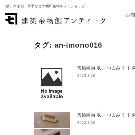
鋲、南京錠、取手などの昭和金物ネットショップ
お
タグ:
an-imono016
真鍮鋳物 取手 つまみ 引手 鋳
2022.3.18
真鍮鋳物 取手 つまみ 引手 鋳
2022.3.18